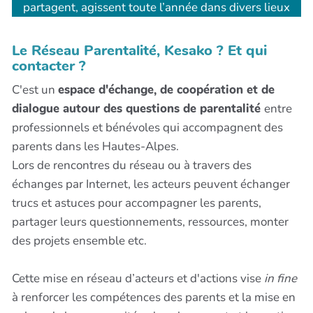
partagent, agissent toute l’année dans divers lieux
du département, sur des sujets qui concernent la
vie de parents au quotidien.
Le Réseau Parentalité, Kesako ? Et qui
contacter ?
C'est un
espace d'échange, de coopération et de
dialogue autour des questions de parentalité
entre
professionnels et bénévoles qui accompagnent des
parents dans les Hautes-Alpes.
Lors de rencontres du réseau ou à travers des
échanges par Internet, les acteurs peuvent échanger
trucs et astuces pour accompagner les parents,
partager leurs questionnements, ressources, monter
des projets ensemble etc.
Cette mise en réseau d’acteurs et d'actions vise
in fine
à renforcer les compétences des parents et la mise en